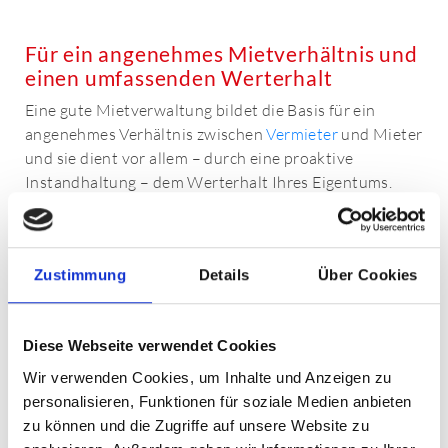
Für ein angenehmes Mietverhältnis und
einen umfassenden Werterhalt
Eine gute Mietverwaltung bildet die Basis für ein
angenehmes Verhältnis zwischen
Vermieter
und Mieter
und sie dient vor allem – durch eine proaktive
Instandhaltung – dem Werterhalt Ihres Eigentums.
Wobei die Wechselwirkung zwischen beiden Aspekten
nicht unterschätzt werden sollte: Zufriedene Mieter
gehen in aller Regel pfleglicher mit ihrer Mietsache um.
Zustimmung
Details
Über Cookies
Wir differenzieren innerhalb unserer
Leistungserbringung zwischen kaufmännisch-
administrativer Verwaltung und dem Bereich des
Diese Webseite verwendet Cookies
technischen Objektmanagements.
Wir verwenden Cookies, um Inhalte und Anzeigen zu
personalisieren, Funktionen für soziale Medien anbieten
zu können und die Zugriffe auf unsere Website zu