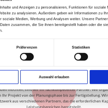
nhalte und Anzeigen zu personalisieren, Funktionen für soziale
Website zu analysieren. Außerdem geben wir Informationen zu I
r soziale Medien, Werbung und Analysen weiter. Unsere Partner
 Daten zusammen, die Sie ihnen bereitgestellt haben oder die s
n.
Präferenzen
Statistiken
Planungs- und Terminsicherhei
Auswahl erlauben
gesamte Projekt
uen möchten, sind wir Ihr fachkompetenter Partner: Wir organ
Ihr Projekt von der Planungsphase bis zur Fertigstellung. Wir
tzwerk aus verschiedenen Partnern, das die erforderlichen Kap
Leistungsbereichen bereitstellt.