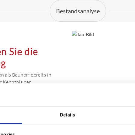
Bestandsanalyse
n Sie die
ng
en als Bauherr bereits in
r Kenntnis der
ten für Ihr Bauprojekt
 durch die Auflagen zur
 die gestiegenen
g andererseits zunehmend
Details
 der Wertsteigerung und dem
davon, ob es sich um Wohn-
Cookies