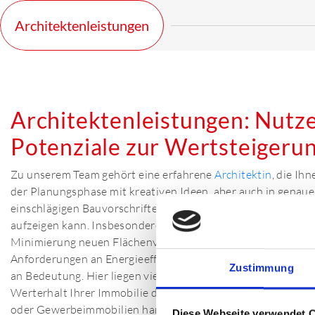
Architektenleistungen
Architektenleistungen: Nutze
Potenziale zur Wertsteigeru
Zu unserem Team gehört eine erfahrene
Architektin
, die Ihn
der Planungsphase mit kreativen Ideen, aber auch in genaue
einschlägigen Bauvorschriften, effektive Lösungsmöglichkei
aufzeigen kann. Insbesondere das Bauen im Bestand gewinnt
Minimierung neuen Flächenverbrauchs einerseits und durch
Anforderungen an Energieeffizienz und Ressourcenschonun
Zustimmung
an Bedeutung. Hier liegen viele Potenziale, die langfristig
Werterhalt Ihrer Immobilie dienen – und zwar unabhängig 
oder Gewerbeimmobilien handelt.
Diese Webseite verwendet 