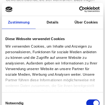
wir mit folgenden Leistungen bei:
periodische Inspektion der Gewerbeimmobilie bei
kontinuierlichem Gebäudemanagement
Zustimmung
Details
Über Cookies
Beauftragung und Überwachung notwendiger
Reparatur- und Wartungsarbeiten
Diese Webseite verwendet Cookies
regelmäßige Qualitätskontrolle der Service- und
Wir verwenden Cookies, um Inhalte und Anzeigen zu
Reinigungsdienstleister
personalisieren, Funktionen für soziale Medien anbieten
Wahrnehmung von Vor-Ort-Terminen bei
zu können und die Zugriffe auf unsere Website zu
Schadens-/Mängel-Meldung eines Mieters
analysieren. Außerdem geben wir Informationen zu Ihrer
Schadensabwicklung im Versicherungsfall
Verwendung unserer Website an unsere Partner für
soziale Medien, Werbung und Analysen weiter. Unsere
Betreuung der Mieter bei allen Fragen zum
Partner führen diese Informationen möglicherweise mit
Mietverhältnis
weiteren Daten zusammen, die Sie ihnen bereitgestellt
Besprechung, Beratung und Überwachung bei
haben oder die sie im Rahmen Ihrer Nutzung der Dienste
Umbau-/Renovierungswünschen der Mieter
gesammelt haben.
Einwilligungsauswahl
Notwendig
fristgemäße Erstellung der Nebenkostenabrechnung.