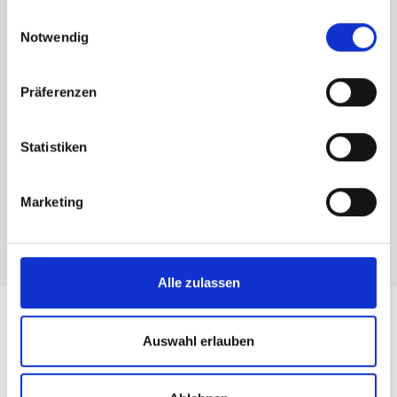
Zimmer:
9
Wohnfläche:
258
gesammelt haben.
Einwilligungsauswahl
m²
Notwendig
Kaufpreis:
490.000
Provision:
3,57 %
€
inkl. MwSt.
Präferenzen
Statistiken
1
Marketing
Alle zulassen
Auswahl erlauben