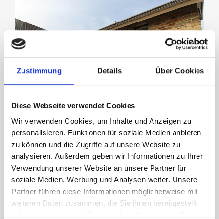
Zustimmung
Details
Über Cookies
Diese Webseite verwendet Cookies
Objektnr. EW890
Wir verwenden Cookies, um Inhalte und Anzeigen zu
personalisieren, Funktionen für soziale Medien anbieten
zu können und die Zugriffe auf unsere Website zu
analysieren. Außerdem geben wir Informationen zu Ihrer
Exklusives und modernes
Verwendung unserer Website an unsere Partner für
Zweifamilienhaus in Simmerath
soziale Medien, Werbung und Analysen weiter. Unsere
Partner führen diese Informationen möglicherweise mit
weiteren Daten zusammen, die Sie ihnen bereitgestellt
haben oder die sie im Rahmen Ihrer Nutzung der Dienste